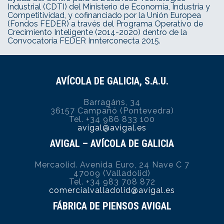
Industrial (CDTI) del Ministerio de Economía, Industria y
Competitividad, y cofinanciado por la Unión Europea
(Fondos FEDER) a través del Programa Operativo de
Crecimiento Inteligente (2014-2020) dentro de la
Convocatoria FEDER Innterconecta 2015.
AVÍCOLA DE GALICIA, S.A.U.
Barragáns, 34
36157 Campañó (Pontevedra)
Tel. +34 986 833 100
avigal@avigal.es
AVIGAL – AVÍCOLA DE GALICIA
Mercaolid. Avenida Euro, 24 Nave C 7
47009 (Valladolid)
Tel. +34 983 708 872
comercialvalladolid@avigal.es
FÁBRICA DE PIENSOS AVIGAL