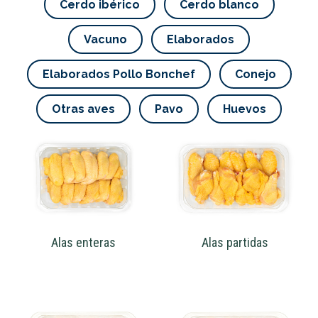
Cerdo ibérico
Cerdo blanco
Vacuno
Elaborados
Elaborados Pollo Bonchef
Conejo
Otras aves
Pavo
Huevos
Chuletero con cabeza con piel
Alas enteras
Alas partidas