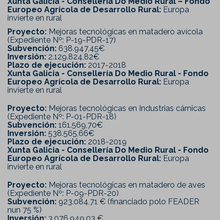
Xunta Galicia - Consellería Do Medio Rural – Fondo
Europeo Agrícola de Desarrollo Rural:
Europa
invierte en rural
Proyecto:
Mejoras tecnológicas en matadero avícola
(Expediente Nº: P-19-PDR-17)
Subvención:
638.947,45€
Inversión:
2.129.824,82€
Plazo de ejecución:
2017-2018
Xunta Galicia - Consellería Do Medio Rural - Fondo
Europeo Agrícola de Desarrollo Rural:
Europa
invierte en rural
Proyecto:
Mejoras tecnológicas en Industrias cárnicas
(Expediente Nº: P-01-PDR-18)
Subvención:
161.569,70€
Inversión:
538.565,66€
Plazo de ejecución:
2018-2019
Xunta Galicia - Consellería Do Medio Rural - Fondo
Europeo Agrícola de Desarrollo Rural:
Europa
invierte en rural
Proyecto:
Mejoras tecnológicas en matadero de aves
(Expediente Nº: P-09-PDR-20)
Subvención:
923.084,71 € (financiado polo FEADER
nun 75 %)
Inversión:
3.076.949,03 €