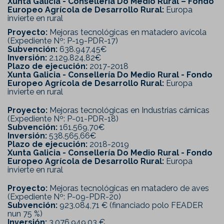
Xunta Galicia - Consellería Do Medio Rural – Fondo
Europeo Agrícola de Desarrollo Rural:
Europa
invierte en rural
Proyecto:
Mejoras tecnológicas en matadero avícola
(Expediente Nº: P-19-PDR-17)
Subvención:
638.947,45€
Inversión:
2.129.824,82€
Plazo de ejecución:
2017-2018
Xunta Galicia - Consellería Do Medio Rural - Fondo
Europeo Agrícola de Desarrollo Rural:
Europa
invierte en rural
Proyecto:
Mejoras tecnológicas en Industrias cárnicas
(Expediente Nº: P-01-PDR-18)
Subvención:
161.569,70€
Inversión:
538.565,66€
Plazo de ejecución:
2018-2019
Xunta Galicia - Consellería Do Medio Rural - Fondo
Europeo Agrícola de Desarrollo Rural:
Europa
invierte en rural
Proyecto:
Mejoras tecnológicas en matadero de aves
(Expediente Nº: P-09-PDR-20)
Subvención:
923.084,71 € (financiado polo FEADER
nun 75 %)
Inversión:
3.076.949,03 €