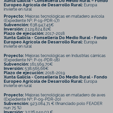
Xunta Galicia - Consellería Do Medio Rural – Fondo
Europeo Agrícola de Desarrollo Rural:
Europa
invierte en rural
Proyecto:
Mejoras tecnológicas en matadero avícola
(Expediente Nº: P-19-PDR-17)
Subvención:
638.947,45€
Inversión:
2.129.824,82€
Plazo de ejecución:
2017-2018
Xunta Galicia - Consellería Do Medio Rural - Fondo
Europeo Agrícola de Desarrollo Rural:
Europa
invierte en rural
Proyecto:
Mejoras tecnológicas en Industrias cárnicas
(Expediente Nº: P-01-PDR-18)
Subvención:
161.569,70€
Inversión:
538.565,66€
Plazo de ejecución:
2018-2019
Xunta Galicia - Consellería Do Medio Rural - Fondo
Europeo Agrícola de Desarrollo Rural:
Europa
invierte en rural
Proyecto:
Mejoras tecnológicas en matadero de aves
(Expediente Nº: P-09-PDR-20)
Subvención:
923.084,71 € (financiado polo FEADER
nun 75 %)
Inversión:
3.076.949,03 €