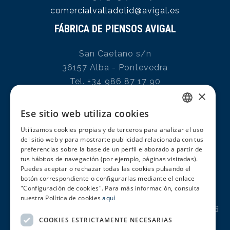
comercialvalladolid@avigal.es
FÁBRICA DE PIENSOS AVIGAL
San Caetano s/n
36157 Alba - Pontevedra
Tel. +34 986 87 17 90
×
AVIGAL CAMBADOS
Ese sitio web utiliza cookies
SPANISH
Pol. Ind. Sete Pías, Vial 5 Parcela C-7
Utilizamos cookies propias y de terceros para analizar el uso
ENGLISH
36630 Cambados (Pontevedra)
del sitio web y para mostrarte publicidad relacionada con tus
preferencias sobre la base de un perfil elaborado a partir de
Tel. +34 986 833 100
PORTUGUESE
tus hábitos de navegación (por ejemplo, páginas visitadas).
avigal@avigal.es
Puedes aceptar o rechazar todas las cookies pulsando el
botón correspondiente o configurarlas mediante el enlace
AVIGAL CELANOVA
"Configuración de cookies". Para más información, consulta
nuestra Política de cookies
aquí
Parque Empresarial de Celanova – Parcela 23-26
COOKIES ESTRICTAMENTE NECESARIAS
32800 Celanova (Ourense)