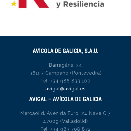
AVÍCOLA DE GALICIA, S.A.U.
Barragáns, 34
36157 Campañó (Pontevedra)
Tel. +34 986 833 100
avigal@avigal.es
AVIGAL – AVÍCOLA DE GALICIA
Mercaolid. Avenida Euro, 24 Nave C 7
47009 (Valladolid)
Tel. +34 983 708 872