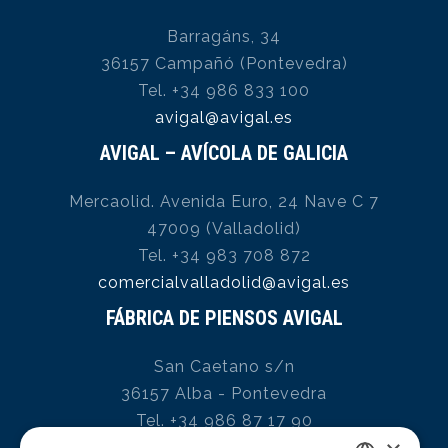
Barragáns, 34
36157 Campañó (Pontevedra)
Tel. +34 986 833 100
avigal@avigal.es
AVIGAL – AVÍCOLA DE GALICIA
Mercaolid. Avenida Euro, 24 Nave C 7
47009 (Valladolid)
Tel. +34 983 708 872
comercialvalladolid@avigal.es
FÁBRICA DE PIENSOS AVIGAL
San Caetano s/n
36157 Alba - Pontevedra
Tel. +34 986 87 17 90