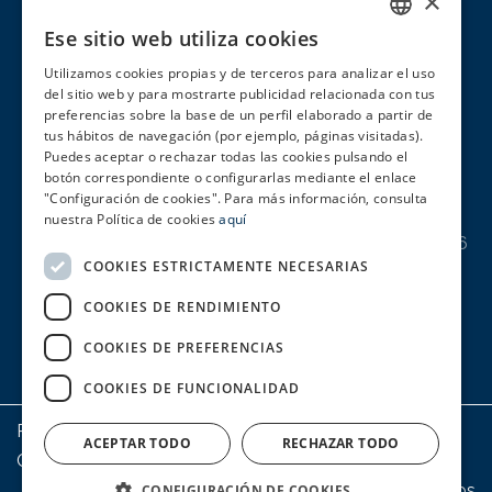
×
AVIGAL CAMBADOS
Ese sitio web utiliza cookies
SPANISH
Pol. Ind. Sete Pías, Vial 5 Parcela C-7
Utilizamos cookies propias y de terceros para analizar el uso
ENGLISH
36630 Cambados (Pontevedra)
del sitio web y para mostrarte publicidad relacionada con tus
preferencias sobre la base de un perfil elaborado a partir de
Tel. +34 986 833 100
PORTUGUESE
tus hábitos de navegación (por ejemplo, páginas visitadas).
avigal@avigal.es
Puedes aceptar o rechazar todas las cookies pulsando el
botón correspondiente o configurarlas mediante el enlace
AVIGAL CELANOVA
"Configuración de cookies". Para más información, consulta
nuestra Política de cookies
aquí
Parque Empresarial de Celanova – Parcela 23-26
COOKIES ESTRICTAMENTE NECESARIAS
32800 Celanova (Ourense)
Tel. +34 988 553 251
COOKIES DE RENDIMIENTO
avigal@avigal.es
COOKIES DE PREFERENCIAS
COOKIES DE FUNCIONALIDAD
Política de Privacidade | Aviso legal | Uso de Cookies
|
ACEPTAR TODO
RECHAZAR TODO
Canal de denuncias
© AVÍCOLA DE GALICIA, S.A.U. Todos os dereitos
CONFIGURACIÓN DE COOKIES