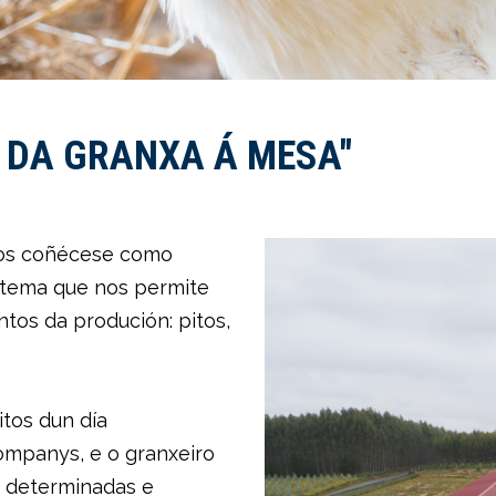
, DA GRANXA Á MESA"
os coñécese como
istema que nos permite
ntos da produción: pitos,
itos dun día
ompanys, e o granxeiro
s determinadas e