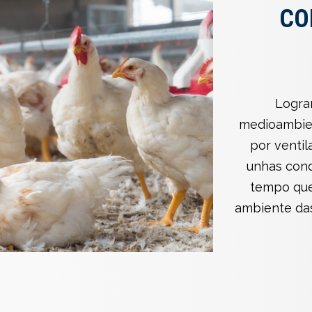
CO
Logra
medioambien
por ventil
unhas cond
tempo que
ambiente da