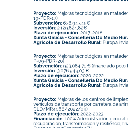
Proyecto:
Mejoras tecnológicas en matadero
19-PDR-17)
Subvención:
638.947,45€
Inversión:
2.129.824,82€
Plazo de ejecución:
2017-2018
Xunta Galicia - Consellería Do Medio Ru
Agrícola de Desarrollo Rural:
Europa invie
Proyecto:
Mejoras tecnológicas en matader
P-09-PDR-20)
Subvención:
923.084,71 € (financiado polo
Inversión:
3.076.949,03 €
Plazo de ejecución:
2020-2022
Xunta Galicia - Consellería Do Medio Ru
Agrícola de Desarrollo Rural:
Europa invie
Proyecto:
Mejoras de los centros de limpiez
vehículos de transporte por carretera de ani
CLD/MR406B/2022/04)
Plazo de ejecución:
2022-2023
Financiación:
100% Administración general d
recuperación, transformación y resiliencia, f