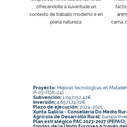
ofrecéndolle á xuventude un
facto
contexto de traballo moderno e en
anim
plena natureza.
cama, c
Proyecto:
Mejoras tecnológicas en Matader
P-03-PDR-24)
Subvención:
1.097.152,42€
Inversión:
4.657.174,72€
Plazo de ejecución:
2024-2025
Xunta Galicia - Consellería Do Medio Ru
Agrícola de Desarrollo Rural:
Europa invie
Plan estratégico PAC 2023-2027 (PEPAC),
fondos de la Unión Europea a través de