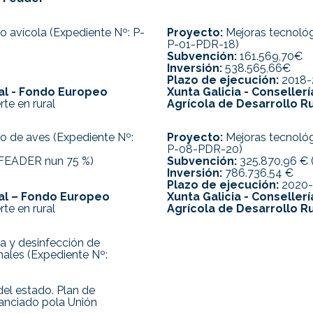
 avícola (Expediente Nº: P-
Proyecto:
Mejoras tecnológi
P-01-PDR-18)
Subvención:
161.569,70€
Inversión:
538.565,66€
Plazo de ejecución:
2018-
ral - Fondo Europeo
Xunta Galicia - Conselle
rte en rural
Agrícola de Desarrollo Ru
o de aves (Expediente Nº:
Proyecto:
Mejoras tecnológi
P-08-PDR-20)
 FEADER nun 75 %)
Subvención:
325.870,96 € 
Inversión:
786.736,54 €
Plazo de ejecución:
2020-
ral – Fondo Europeo
Xunta Galicia - Conselle
rte en rural
Agrícola de Desarrollo Ru
a y desinfección de
males (Expediente Nº:
el estado. Plan de
inanciado pola Unión