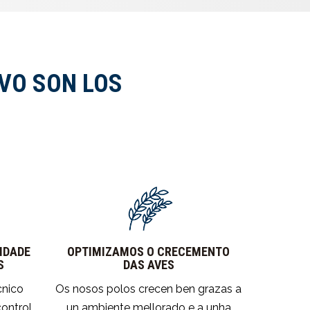
IVO SON LOS
IDADE
OPTIMIZAMOS O CRECEMENTO
S
DAS AVES
cnico
Os nosos polos crecen ben grazas a
control
un ambiente mellorado e a unha