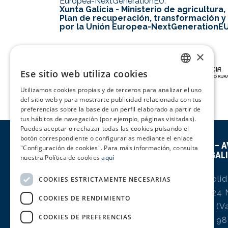
Europea-NextGenerationEU.
Xunta Galicia - Ministerio de agricultura
Plan de recuperación, transformación y r
por la Unión Europea-NextGenerationE
×
Ese sitio web utiliza cookies
SPANISH
Utilizamos cookies propias y de terceros para analizar el uso
ENGLISH
del sitio web y para mostrarte publicidad relacionada con tus
preferencias sobre la base de un perfil elaborado a partir de
PORTUGUESE
tus hábitos de navegación (por ejemplo, páginas visitadas).
Puedes aceptar o rechazar todas las cookies pulsando el
botón correspondiente o configurarlas mediante el enlace
AVÍCOLA DE GALICIA,
AVIGAL – A
"Configuración de cookies". Para más información, consulta
S.A.U.
GALI
nuestra Política de cookies
aquí
Barragáns, 34
Mercaolid
COOKIES ESTRICTAMENTE NECESARIAS
36157 Campañó
Euro, 24 
COOKIES DE RENDIMIENTO
(Pontevedra)
47009 (Va
COOKIES DE PREFERENCIAS
Tel. +34 986 833 100
Tel. +34 9