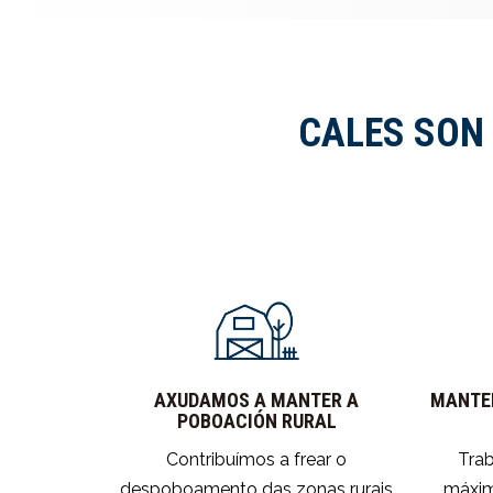
CALES SON 
AXUDAMOS A MANTER A
MANTEM
POBOACIÓN RURAL
Contribuímos a frear o
Trab
despoboamento das zonas rurais
máxim