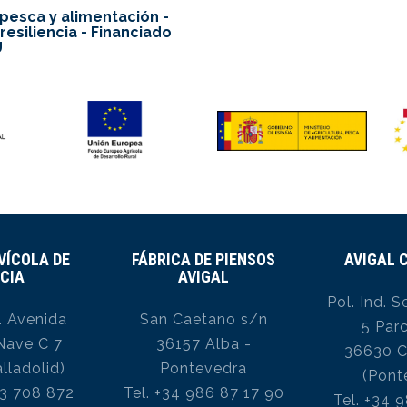
, pesca y alimentación -
esiliencia - Financiado
U
VÍCOLA DE
FÁBRICA DE PIENSOS
AVIGAL
CIA
AVIGAL
Pol. Ind. S
. Avenida
San Caetano s/n
5 Par
Nave C 7
36157 Alba -
36630 
lladolid)
Pontevedra
(Pont
83 708 872
Tel. +34 986 87 17 90
Tel. +34 