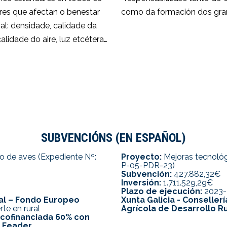
res que afectan o benestar
como da formación dos gran
al: densidade, calidade da
alidade do aire, luz etcétera…
SUBVENCIÓNS (EN ESPAÑOL)
o de aves (Expediente Nº:
Proyecto:
Mejoras tecnológi
P-05-PDR-23)
Subvención:
427.882,32€
Inversión:
1.711.529,29€
Plazo de ejecución:
2023-
ral – Fondo Europeo
Xunta Galicia - Conselle
rte en rural
Agrícola de Desarrollo Ru
 cofinanciada 60% con
l Feader