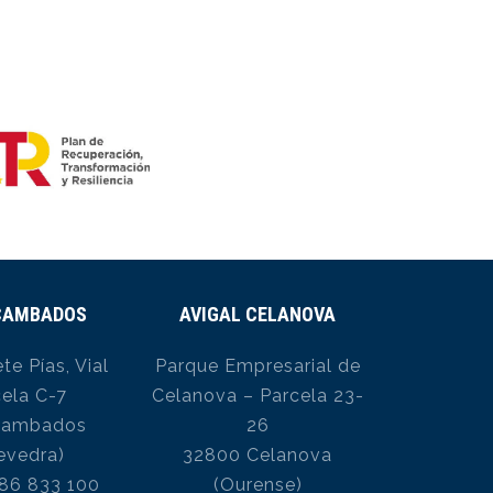
 CAMBADOS
AVIGAL CELANOVA
ete Pías, Vial
Parque Empresarial de
cela C-7
Celanova – Parcela 23-
Cambados
26
evedra)
32800 Celanova
986 833 100
(Ourense)