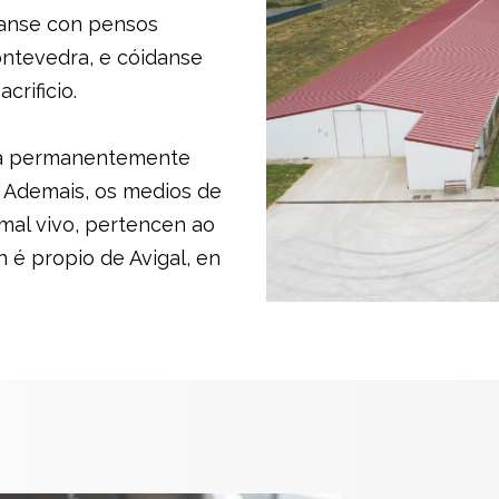
ríanse con pensos
ontevedra, e cóidanse
crificio.
stá permanentemente
. Ademais, os medios de
mal vivo, pertencen ao
n é propio de Avigal, en