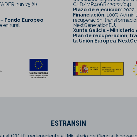
FEADER nun 75 %)
CLD/MR406B/2022/04)
Plazo de ejecución:
2022-
Financiación:
100% Administ
l – Fondo Europeo
recuperación, transformación
 en rural
NextGenerationEU.
Xunta Galicia - Ministerio
Plan de recuperación, tra
la Unión Europea-NextG
ESTRANSIN
trial (CDTI), perteneciente al Ministerio de Ciencia, Innovac