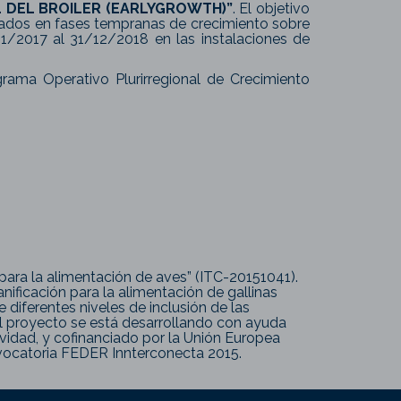
L DEL BROILER (EARLYGROWTH)”
. El objetivo
icados en fases tempranas de crecimiento sobre
1/2017 al 31/12/2018 en las instalaciones de
rama Operativo Plurirregional de Crecimiento
 para la alimentación de aves” (ITC-20151041).
ificación para la alimentación de gallinas
 diferentes niveles de inclusión de las
 El proyecto se está desarrollando con ayuda
ividad, y cofinanciado por la Unión Europea
vocatoria FEDER Innterconecta 2015.