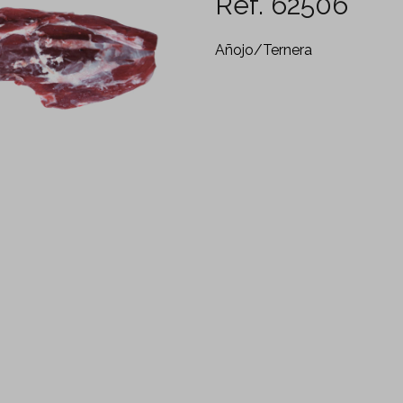
Ref. 62506
Añojo/Ternera