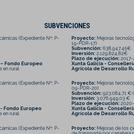
SUBVENCIONES
cárnicas (Expediente Nº: P-
Proyecto:
Mejoras tecnológ
19-PDR-17)
Subvención:
638.947,45€
Inversión:
2.129.824,82€
Plazo de ejecución:
2017-
l – Fondo Europeo
Xunta Galicia - Conselle
 en rural
Agrícola de Desarrollo Ru
cárnicas (Expediente Nº: P-
Proyecto:
Mejoras tecnológ
09-PDR-20)
Subvención:
923.084,71 € 
Inversión:
3.076.949,03 €
Plazo de ejecución:
2020-
l - Fondo Europeo
Xunta Galicia - Conselle
 en rural
Agrícola de Desarrollo Ru
cárnicas (Expediente Nº: P-
Proyecto:
Mejoras de los ce
de transporte por carretera