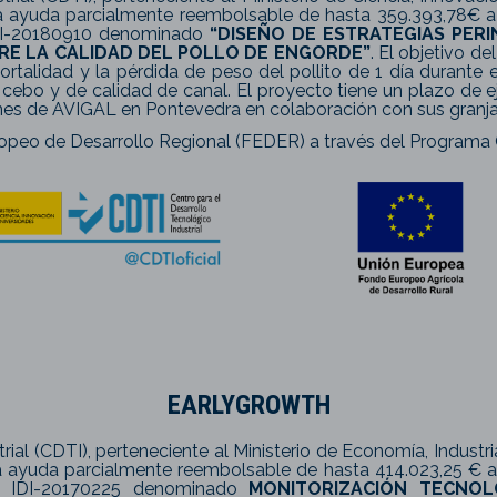
a ayuda parcialmente reembolsable de hasta 359.393,78€ a 
 IDI-20180910 denominado
“DISEÑO DE ESTRATEGIAS PERI
E LA CALIDAD DEL POLLO DE ENGORDE”
. El objetivo de
rtalidad y la pérdida de peso del pollito de 1 día durante 
 cebo y de calidad de canal. El proyecto tiene un plazo de
ones de AVIGAL en Pontevedra en colaboración con sus granjas
opeo de Desarrollo Regional (FEDER) a través del Programa O
EARLYGROWTH
rial (CDTI), perteneciente al Ministerio de Economía, Indust
 ayuda parcialmente reembolsable de hasta 414.023,25 € a
lo IDI-20170225 denominado
MONITORIZACIÓN TECNOL