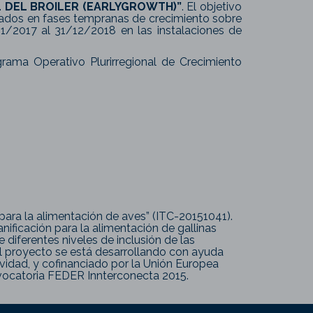
L DEL BROILER (EARLYGROWTH)”
. El objetivo
icados en fases tempranas de crecimiento sobre
1/2017 al 31/12/2018 en las instalaciones de
rama Operativo Plurirregional de Crecimiento
 para la alimentación de aves” (ITC-20151041).
ificación para la alimentación de gallinas
 diferentes niveles de inclusión de las
 El proyecto se está desarrollando con ayuda
ividad, y cofinanciado por la Unión Europea
vocatoria FEDER Innterconecta 2015.