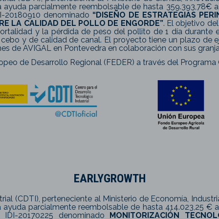
a ayuda parcialmente reembolsable de hasta 359.393,78€ a 
 IDI-20180910 denominado
“DISEÑO DE ESTRATEGIAS PERI
E LA CALIDAD DEL POLLO DE ENGORDE”
. El objetivo de
rtalidad y la pérdida de peso del pollito de 1 día durante 
 cebo y de calidad de canal. El proyecto tiene un plazo de
ones de AVIGAL en Pontevedra en colaboración con sus granjas
opeo de Desarrollo Regional (FEDER) a través del Programa O
EARLYGROWTH
rial (CDTI), perteneciente al Ministerio de Economía, Indust
 ayuda parcialmente reembolsable de hasta 414.023,25 € a
lo IDI-20170225 denominado
MONITORIZACIÓN TECNOL