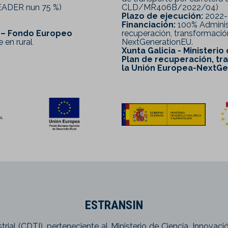
FEADER nun 75 %)
CLD/MR406B/2022/04)
Plazo de ejecución:
2022-
Financiación:
100% Administ
l – Fondo Europeo
recuperación, transformación
 en rural
NextGenerationEU.
Xunta Galicia - Ministerio
Plan de recuperación, tra
la Unión Europea-NextG
ESTRANSIN
trial (CDTI), perteneciente al Ministerio de Ciencia, Innovac