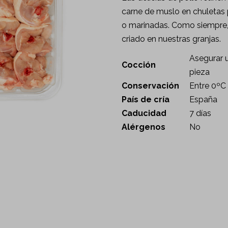
carne de muslo en chuletas 
o marinadas. Como siempre, 
criado en nuestras granjas.
Asegurar u
Cocción
pieza
Conservación
Entre 0ºC
País de cría
España
Caducidad
7 días
Alérgenos
No