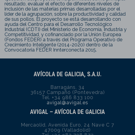
resultado, evaluar el efecto de diferentes niveles de
inclusión de las materias primas desarrolladas por el
líder de la agrupación, sobre la productividad y calidad
de sus pollos. El proyecto se está desarrollando con
ayuda del Centro para el Desarrollo Tecnológico
Industrial (CDTI) del Ministerio de Economía, Industria y
Competitividad, y cofinanciado por la Unión Europea
(Fondos FEDER) a través del Programa Operativo de
Crecimiento Inteligente (2014-2020) dentro de la
Convocatoria FEDER Innterconecta 2015.
AVÍCOLA DE GALICIA, S.A.U.
Barragáns, 34
36157 Campañó (Pontevedra)
Tel. +34 986 833 100
avigal@avigal.es
AVIGAL – AVÍCOLA DE GALICIA
Mercaolid. Avenida Euro, 24 Nave C 7
47009 (Valladolid)