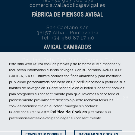
Tel. +34 983 708 872
comercialvalladolid@avigal.es
FÁBRICA DE PIENSOS AVIGAL
San Caetano s/n
36157 Alba - Pontevedra
Tel. +34 986 87 17 90
AVIGAL CAMBADOS
Pol. Ind. Sete Pías, Vial 5 Parcela C-7
Este sitio web utiliza cookies propias y de terceros que almacenan y
36630 Cambados (Pontevedra)
Tel. +34 986 833 100
recuperan información cuando navegas. Con su permiso, AVÍCOLA DE
avigal@avigal.es
GALICIA, S.A.U., utilizará cookies con fines analíticos y para mostrarle
publicidad personalizada con base en un perfil elaborado a partir de sus
AVIGAL CELANOVA
hábitos de navegación. Puede hacer clic en el botón “Consentir cookies”
para otorgarnos su consentimiento para que llevemos a cabo todo el
Parque Empresarial de Celanova – Parcela 23-26
procesamiento previamente descrito o puede rechazar todas las
32800 Celanova (Ourense)
cookies haciendo clic en el botón “Navegar sin cookies”.
Tel. +34 988 553 251
Puede consultar nuestra
Política de Cookies
y cambiar sus
avigal@avigal.es
preferencias antes de otorgar o negar su consentimiento.
CONSENTIR COOKIES
NAVEGAR SIN COOKIES